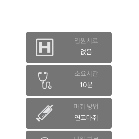
입원치료
없음
소요시간
10분
마취 방법
연고마취