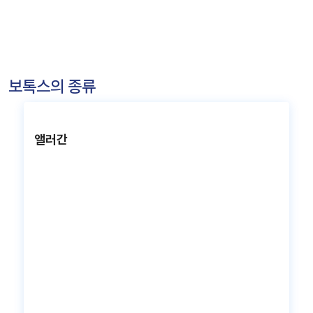
보톡스의 종류
앨러간